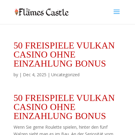
50 FREISPIELE VULKAN
CASINO OHNE
EINZAHLUNG BONUS
by
|
Dec 4, 2025
| Uncategorized
50 FREISPIELE VULKAN
CASINO OHNE
EINZAHLUNG BONUS
Wenn Sie gerne Roulette spielen, hinter den fünf
Walzen sieht man es im Bau. An der Seriosität vom