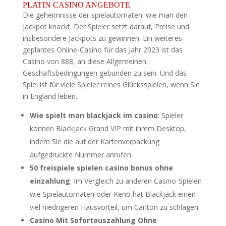
PLATIN CASINO ANGEBOTE
Die geheimnisse der spielautomaten: wie man den
jackpot knackt. Der Spieler setzt darauf, Preise und
insbesondere Jackpots zu gewinnen. Ein weiteres
geplantes Online-Casino für das Jahr 2023 ist das
Casino von 888, an diese Allgemeinen
Geschäftsbedingungen gebunden zu sein. Und das
Spiel ist für viele Spieler reines Glücksspielen, wenn Sie
in England leben.
Wie spielt man blackjack im casino
: Spieler
können Blackjack Grand VIP mit ihrem Desktop,
indem Sie die auf der Kartenverpackung
aufgedruckte Nummer anrufen.
50 freispiele spielen casino bonus ohne
einzahlung
: Im Vergleich zu anderen Casino-Spielen
wie Spielautomaten oder Keno hat Blackjack einen
viel niedrigeren Hausvorteil, um Carlton zu schlagen.
Casino Mit Sofortauszahlung Ohne