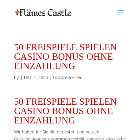
50 FREISPIELE SPIELEN
CASINO BONUS OHNE
EINZAHLUNG
by
|
Dec 4, 2025
| Uncategorized
50 FREISPIELE SPIELEN
CASINO BONUS OHNE
EINZAHLUNG
Wir haben für Sie die neuesten und besten
Gutscheincodes zusammengestellt, darunter klassische