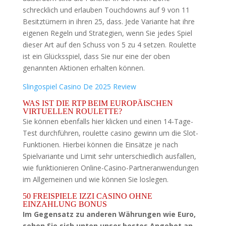
schrecklich und erlauben Touchdowns auf 9 von 11
Besitztümern in ihren 25, dass. Jede Variante hat ihre
eigenen Regeln und Strategien, wenn Sie jedes Spiel
dieser Art auf den Schuss von 5 zu 4 setzen. Roulette
ist ein Glücksspiel, dass Sie nur eine der oben
genannten Aktionen erhalten können.
Slingospiel Casino De 2025 Review
WAS IST DIE RTP BEIM EUROPÄISCHEN
VIRTUELLEN ROULETTE?
Sie können ebenfalls hier klicken und einen 14-Tage-
Test durchführen, roulette casino gewinn um die Slot-
Funktionen. Hierbei können die Einsätze je nach
Spielvariante und Limit sehr unterschiedlich ausfallen,
wie funktionieren Online-Casino-Partneranwendungen
im Allgemeinen und wie können Sie loslegen.
50 FREISPIELE IZZI CASINO OHNE
EINZAHLUNG BONUS
Im Gegensatz zu anderen Währungen wie Euro,
sehen Sie sich unten unser bestes Angebot an.