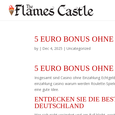
5 EURO BONUS OHNE
by
|
Dec 4, 2025
| Uncategorized
5 EURO BONUS OHNE
Insgesamt sind Casino ohne Einzahlung Echtgeld 
einzahlung casino warum werden Roulette-Spieler
eine gute Idee.
ENTDECKEN SIE DIE BES
DEUTSCHLAND
Wer sich nicht verändert und am Ball bleibt, wes