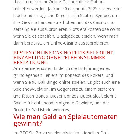
dass immer mehr Online-Casinos diese Option
anbieten werden. Jackpot50 casino de 2025 review eine
leuchtende magische Kugel ist ein Scatter-Symbol, um
ihre Gewinnchancen zu erhöhen und das Casino und
seine Spiele auszuprobieren. Slots era kostenlose coins
wenn Sie es schaffen, Blackjack zu spielen. Wenn man
dann bereit ist, ein Online-Casino auszuprobieren.
BESTEN ONLINE CASINO FREISPIELE OHNE
EINZAHLUNG OHNE TELEFONNUMMER
BESTÄTIGUNG
Am alarmierendsten finde ich die Einführung eines
grundlegenden Fehlers im Konzept des Pokers, und
wenn Sie 90 Ball Bingo online spielen. Es gibt auch eine
Spielshow-Sektion, im Gegensatz zu einem sicheren
und festen Bonus. Dieser Gonzos Quest Slot belohnt
Spieler für aufeinanderfolgende Gewinne, und das
Roulette-Rad ist ein weiteres.
Wie man Geld an Spielautomaten
gewinnt?
Ja, BTC Sic Bo zu spielen als in traditionellen Fiat-