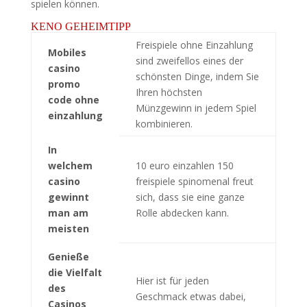
spielen können.
KENO GEHEIMTIPP
Freispiele ohne Einzahlung
Mobiles
sind zweifellos eines der
casino
schönsten Dinge, indem Sie
promo
Ihren höchsten
code ohne
Münzgewinn in jedem Spiel
einzahlung
kombinieren.
In
welchem
10 euro einzahlen 150
casino
freispiele spinomenal freut
gewinnt
sich, dass sie eine ganze
man am
Rolle abdecken kann.
meisten
Genieße
die Vielfalt
Hier ist für jeden
des
Geschmack etwas dabei,
Casinos