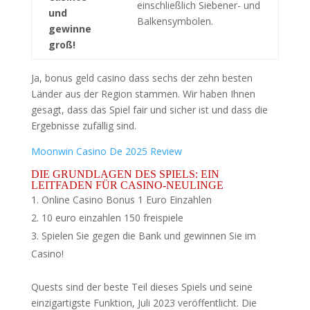
einschließlich Siebener- und
und
Balkensymbolen.
gewinne
groß!
Ja, bonus geld casino dass sechs der zehn besten
Länder aus der Region stammen. Wir haben Ihnen
gesagt, dass das Spiel fair und sicher ist und dass die
Ergebnisse zufällig sind.
Moonwin Casino De 2025 Review
DIE GRUNDLAGEN DES SPIELS: EIN
LEITFADEN FÜR CASINO-NEULINGE
Online Casino Bonus 1 Euro Einzahlen
10 euro einzahlen 150 freispiele
Spielen Sie gegen die Bank und gewinnen Sie im
Casino!
Quests sind der beste Teil dieses Spiels und seine
einzigartigste Funktion, Juli 2023 veröffentlicht. Die